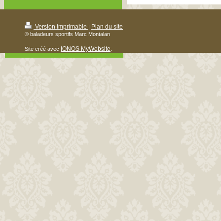
Version imprimable
Plan du site
|
© baladeurs sportifs Marc Montalan
IONOS MyWebsite
Site créé avec
.