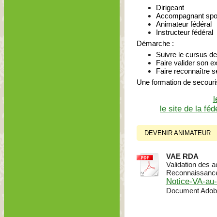
Dirigeant
Accompagnant spor
Animateur fédéral
Instructeur fédéral
Démarche :
Suivre le cursus de
Faire valider son e
Faire reconnaître s
Une formation de secour
l
le site de la f
DEVENIR ANIMATEUR
VAE RDA
Validation des a
Reconnaissance
Notice-VA-au-
Document Adobe