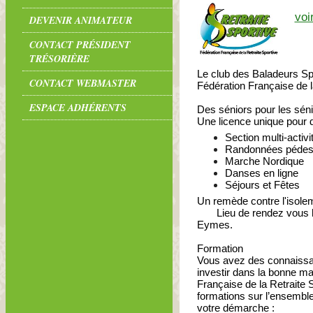
voi
DEVENIR ANIMATEUR
CONTACT PRÉSIDENT
TRÉSORIÈRE
Le club des Baladeurs Spo
CONTACT WEBMASTER
Fédération Française de l
ESPACE ADHÉRENTS
Des séniors pour les séni
Une licence unique pour 
Section multi-activ
Randonnées pédes
Marche Nordique
Danses en ligne
Séjours et Fêtes
Un remède contre l'isole
Lieu de rendez vous habi
Eymes.
Formation
Vous avez des connaissa
investir dans la bonne m
Française de la Retraite 
formations sur l’ensemble
votre démarche :