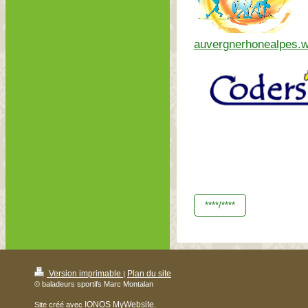
auvergnerhonealpes.w
****/****
Version imprimable
Plan du site
|
© baladeurs sportifs Marc Montalan
IONOS MyWebsite
Site créé avec
.